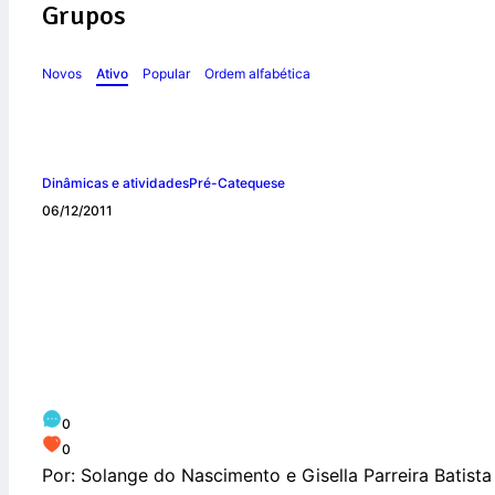
Grupos
Novos
Ativo
Popular
Ordem alfabética
Dinâmicas e atividades
Pré-Catequese
06/12/2011
Missa: Preparai o
Advento: Marcos 1
0
0
Por: Solange do Nascimento e Gisella Parreira Batista