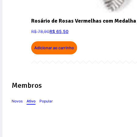
Rosário de Rosas Vermelhas com Medalha 
R$
78,90
R$
65,50
Adicionar ao carrinho
Membros
Novos
Ativo
Popular