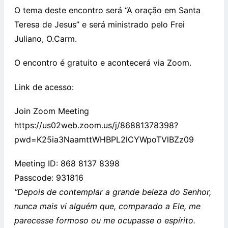
O tema deste encontro será “A oração em Santa
Teresa de Jesus” e será ministrado pelo Frei
Juliano, O.Carm.
O encontro é gratuito e acontecerá via Zoom.
Link de acesso:
Join Zoom Meeting
https://us02web.zoom.us/j/86881378398?
pwd=K25ia3NaamttWHBPL2lCYWpoTVlBZz09
Meeting ID: 868 8137 8398
Passcode: 931816
“Depois de contemplar a grande beleza do Senhor,
nunca mais vi alguém que, comparado a Ele, me
parecesse formoso ou me ocupasse o espírito.