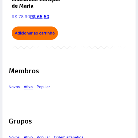
de Maria
R$
78,90
R$
65,50
Adicionar ao carrinho
Membros
Novos
Ativo
Popular
Grupos
Novos
Ativo
Popular
Ordem alfabética