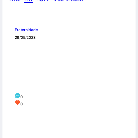
Fraternidade
29/05/2023
53º CONGRESSO EUCARÍSTICO
INTERNACIONAL E CAMPANHA DA
FRATERNIDADE 2024 TERÃO
TEMÁTICAS COM FOCO NA AMIZADE
SOCIAL
0
0