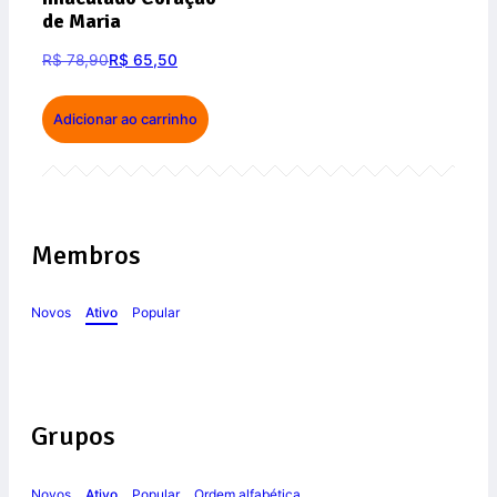
de Maria
R$
78,90
R$
65,50
Adicionar ao carrinho
Membros
Novos
Ativo
Popular
Grupos
Novos
Ativo
Popular
Ordem alfabética