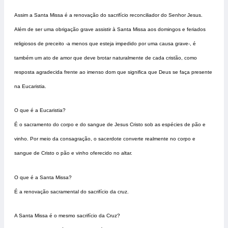
Assim a Santa Missa é a renovação do sacrifício reconciliador do Senhor Jesus.
Além de ser uma obrigação grave assistir à Santa Missa aos domingos e feriados
religiosos de preceito -a menos que esteja impedido por uma causa grave-, é
também um ato de amor que deve brotar naturalmente de cada cristão, como
resposta agradecida frente ao imenso dom que significa que Deus se faça presente
na Eucaristia.
O que é a Eucaristia?
É o sacramento do corpo e do sangue de Jesus Cristo sob as espécies de pão e
vinho. Por meio da consagração, o sacerdote converte realmente no corpo e
sangue de Cristo o pão e vinho oferecido no altar.
O que é a Santa Missa?
É a renovação sacramental do sacrifício da cruz.
A Santa Missa é o mesmo sacrifício da Cruz?