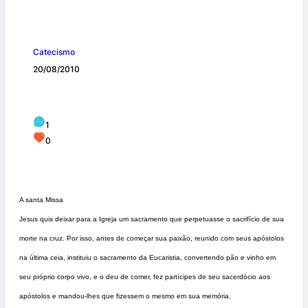
Catecismo
20/08/2010
A Eucaristia
1
0
A santa Missa
Jesus quis deixar para a Igreja um sacramento que perpetuasse o sacrifício de sua
morte na cruz. Por isso, antes de começar sua paixão, reunido com seus apóstolos
na última ceia, instituiu o sacramento da Eucaristia, convertendo pão e vinho em
seu próprio corpo vivo, e o deu de comer, fez partícipes de seu sacerdócio aos
apóstolos e mandou-lhes que fizessem o mesmo em sua memória.