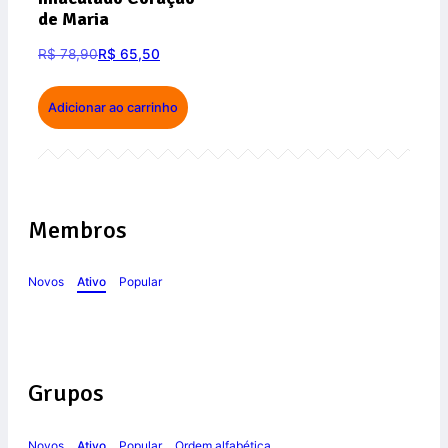
de Maria
R$
78,90
R$
65,50
Adicionar ao carrinho
Membros
Novos
Ativo
Popular
Grupos
Novos
Ativo
Popular
Ordem alfabética