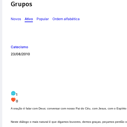
Grupos
Novos
Ativo
Popular
Ordem alfabética
Catecismo
23/08/2010
A Oração na Vida C
1
0
A oração é falar com Deus; conversar com nosso Pai do Céu, com Jesus, com o Espírito
Neste diálogo o mais natural é que digamos louvores, demos graças, peçamos perdão 