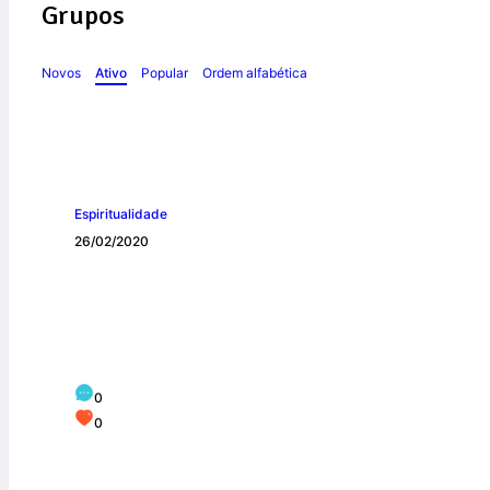
Grupos
Novos
Ativo
Popular
Ordem alfabética
Espiritualidade
26/02/2020
A Quaresma: seu s
0
0