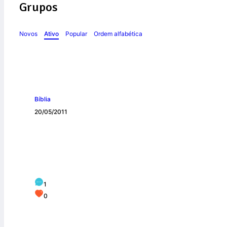
Grupos
Novos
Ativo
Popular
Ordem alfabética
Bíblia
20/05/2011
A Samaritana
1
0