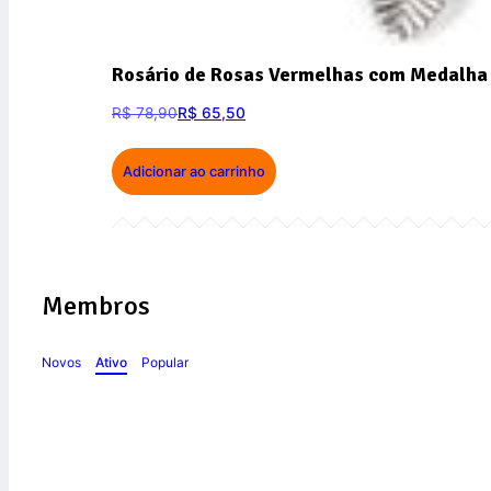
Rosário de Rosas Vermelhas com Medalha 
R$
78,90
R$
65,50
Adicionar ao carrinho
Membros
Novos
Ativo
Popular