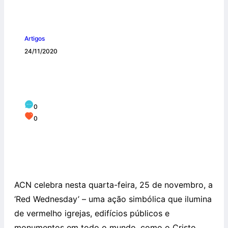
Artigos
24/11/2020
ACN lança Relatório ‘Presos em Nome
da Fé’, na Red Wednesday
0
0
ACN celebra nesta quarta-feira, 25 de novembro, a
‘Red Wednesday’ – uma ação simbólica que ilumina
de vermelho igrejas, edifícios públicos e
monumentos em todo o mundo, como o Cristo