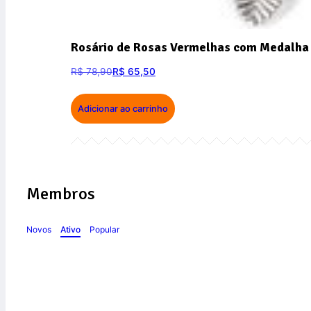
Rosário de Rosas Vermelhas com Medalha 
R$
78,90
R$
65,50
Adicionar ao carrinho
Membros
Novos
Ativo
Popular