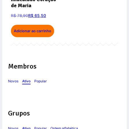
de Maria
R$
78,90
R$
65,50
Adicionar ao carrinho
Membros
Novos
Ativo
Popular
Grupos
Novos
Ativo
Popular
Ordem alfabética