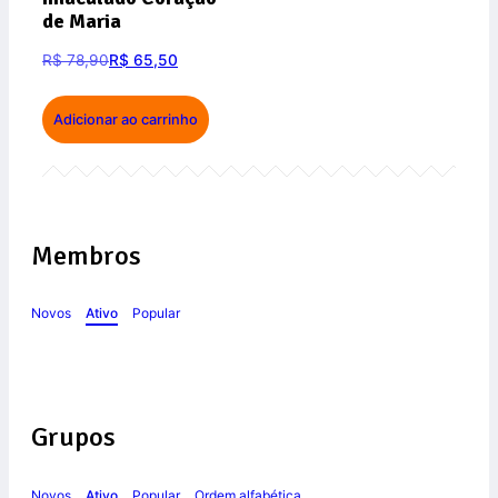
de Maria
R$
78,90
R$
65,50
Adicionar ao carrinho
Membros
Novos
Ativo
Popular
Grupos
Novos
Ativo
Popular
Ordem alfabética