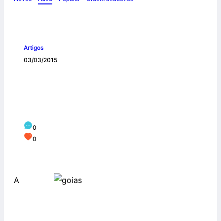
Artigos
03/03/2015
Assembleia Legislativa realiza sessão
especial sobre a Campanha da
Fraternidade
0
0
A