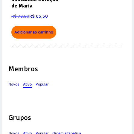
de Maria
R$
78,90
R$
65,50
Adicionar ao carrinho
Membros
Novos
Ativo
Popular
Grupos
Novos
Ativo
Popular
Ordem alfabética