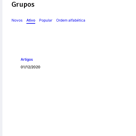
Grupos
Novos
Ativo
Popular
Ordem alfabética
Artigos
01/12/2020
Breve Descrição 
Origens do Carmo
Província Carmel