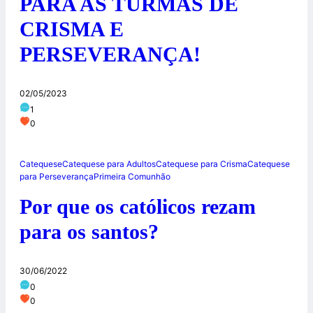
PARA AS TURMAS DE
CRISMA E
PERSEVERANÇA!
02/05/2023
1
0
Catequese
Catequese para Adultos
Catequese para Crisma
Catequese
para Perseverança
Primeira Comunhão
Por que os católicos rezam
para os santos?
30/06/2022
0
0