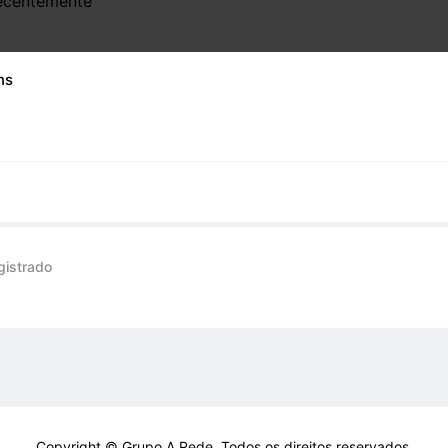
recentemente
ns
gistrado
Copyright © Grupo A Rede. Todos os direitos reservados.