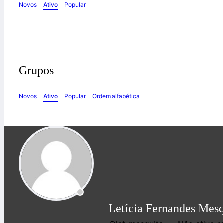
Novos
Ativo
Popular
Grupos
Novos
Ativo
Popular
Ordem alfabética
Letícia Fernandes Mesq