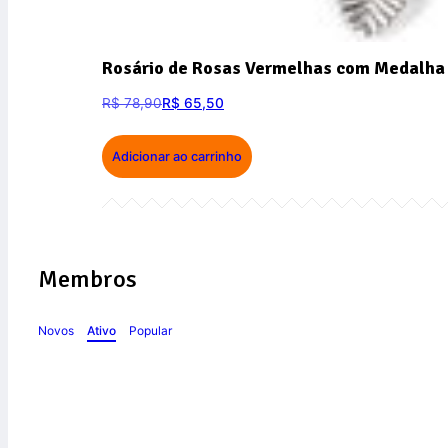
Rosário de Rosas Vermelhas com Medalha 
R$
78,90
R$
65,50
Adicionar ao carrinho
Membros
Novos
Ativo
Popular