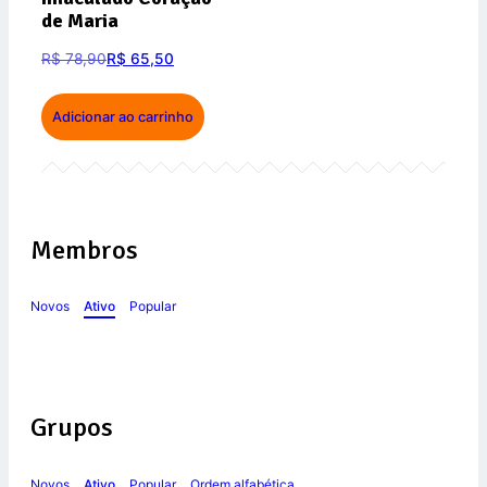
de Maria
R$
78,90
R$
65,50
Adicionar ao carrinho
Membros
Novos
Ativo
Popular
Grupos
Novos
Ativo
Popular
Ordem alfabética