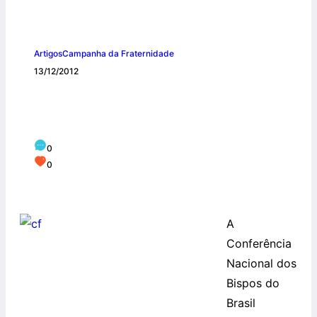
Artigos
Campanha da Fraternidade
13/12/2012
CNBB lança concurso para o Hino da
Campanha da Fraternidade de 2014
0
0
A
Conferência
Nacional dos
Bispos do
Brasil