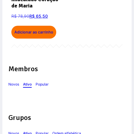
de Maria
R$
78,90
R$
65,50
Adicionar ao carrinho
Membros
Novos
Ativo
Popular
Grupos
Novos
Ativo
Popular
Ordem alfabética