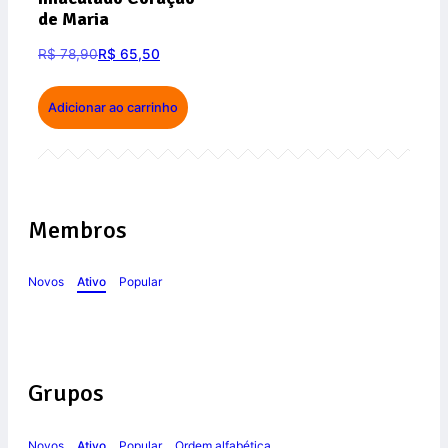
de Maria
R$
78,90
R$
65,50
Adicionar ao carrinho
Membros
Novos
Ativo
Popular
Grupos
Novos
Ativo
Popular
Ordem alfabética