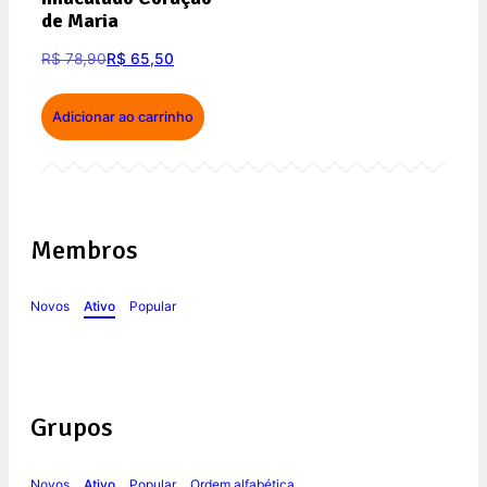
de Maria
R$
78,90
R$
65,50
Adicionar ao carrinho
Membros
Novos
Ativo
Popular
Grupos
Novos
Ativo
Popular
Ordem alfabética