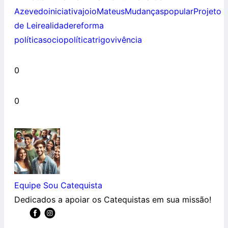
Azevedo
iniciativa
joio
Mateus
Mudanças
popular
Projeto
de Lei
realidade
reforma
política
sociopolítica
trigo
vivência
0
0
Equipe Sou Catequista
Dedicados a apoiar os Catequistas em sua missão!