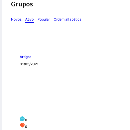
Grupos
Novos
Ativo
Popular
Ordem alfabética
Artigos
31/05/2021
Crianças partici
Escola Maria Mon
0
0