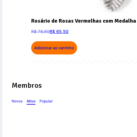
Rosário de Rosas Vermelhas com Medalha 
R$
78,90
R$
65,50
Adicionar ao carrinho
Membros
Novos
Ativo
Popular