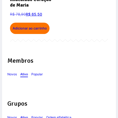
de Maria
R$
78,90
R$
65,50
Adicionar ao carrinho
Membros
Novos
Ativo
Popular
Grupos
Novos
Ativo
Popular
Ordem alfabética