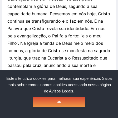
contemplam a glória de Deus, segundo a sua
capacidade humana. Pensemos em nós hoje, Cristo
continua se transfigurando e o faz em nós. É na
Palavra que Cristo revela sua identidade. Em nós
pela evangelização, o Pai fala forte: “eis o meu
Filho”. Na Igreja a tenda de Deus meio meio dos
homens, a gloria de Cristo se manifesta na sagrada
liturgia, que traz na Eucaristia o Ressuscitado que
passou pela cruz, anunciando a sua morte e
proclamando a sua ressurreição.
Este site utiliza cookies para melhorar sua experiência.
Saiba
Por
Vinícius C. Ribeiro
– Missionário da
mais sobre como usamos cookies acessando nossa página
de Avisos Legais.
Comunidade Católica Shalom
OK
________________________________________
[1] Hino da festa da Transfiguração do Senhor,