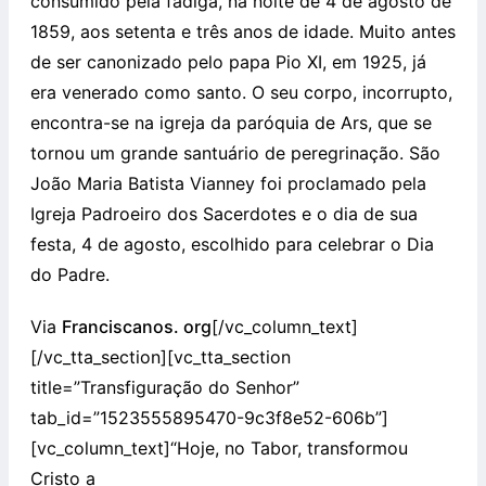
consumido pela fadiga, na noite de 4 de agosto de
1859, aos setenta e três anos de idade. Muito antes
de ser canonizado pelo papa Pio XI, em 1925, já
era venerado como santo. O seu corpo, incorrupto,
encontra-se na igreja da paróquia de Ars, que se
tornou um grande santuário de peregrinação. São
João Maria Batista Vianney foi proclamado pela
Igreja Padroeiro dos Sacerdotes e o dia de sua
festa, 4 de agosto, escolhido para celebrar o Dia
do Padre.
Via
Franciscanos. org
[/vc_column_text]
[/vc_tta_section][vc_tta_section
title=”Transfiguração do Senhor”
tab_id=”1523555895470-9c3f8e52-606b”]
[vc_column_text]
“Hoje, no Tabor, transformou
Cristo a