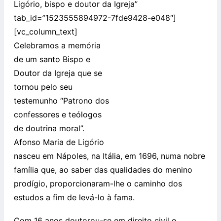
Ligório, bispo e doutor da Igreja”
tab_id=”1523555894972-7fde9428-e048″]
[vc_column_text]
Celebramos a memória
de um santo Bispo e
Doutor da Igreja que se
tornou pelo seu
testemunho “Patrono dos
confessores e teólogos
de doutrina moral”.
Afonso Maria de Ligório
nasceu em Nápoles, na Itália, em 1696, numa nobre
família que, ao saber das qualidades do menino
prodígio, proporcionaram-lhe o caminho dos
estudos a fim de levá-lo à fama.
Com 16 anos doutorou-se em direito civil e