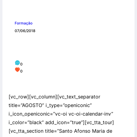
Formação
07/06/2018
Destaques do mês agosto e setembro
2018
0
0
[vc_row][vc_column][vc_text_separator
title=”AGOSTO” i_type=”openiconic”
i_icon_openiconic=”vc-oi vc-oi-calendar-inv”
i_color=”black” add_icon=”true”][vc_tta_tour]
[vc_tta_section title=”Santo Afonso Maria de