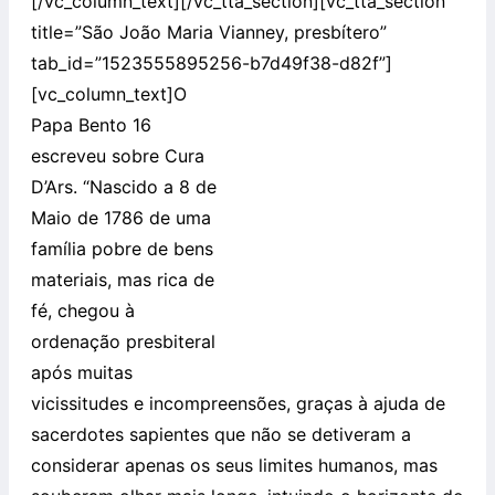
[/vc_column_text][/vc_tta_section][vc_tta_section
title=”São João Maria Vianney, presbítero”
tab_id=”1523555895256-b7d49f38-d82f”]
[vc_column_text]
O
Papa Bento 16
escreveu sobre Cura
D’Ars. “Nascido a 8 de
Maio de 1786 de uma
família pobre de bens
materiais, mas rica de
fé, chegou à
ordenação presbiteral
após muitas
vicissitudes e incompreensões, graças à ajuda de
sacerdotes sapientes que não se detiveram a
considerar apenas os seus limites humanos, mas