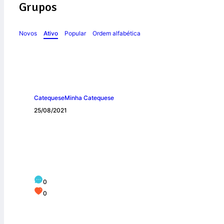
Grupos
Novos
Ativo
Popular
Ordem alfabética
Catequese
Minha Catequese
25/08/2021
Deus: O Pai de Je
0
0