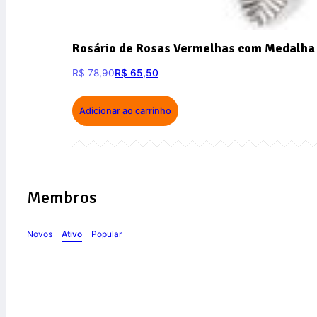
Rosário de Rosas Vermelhas com Medalha 
R$
78,90
R$
65,50
Adicionar ao carrinho
Membros
Novos
Ativo
Popular