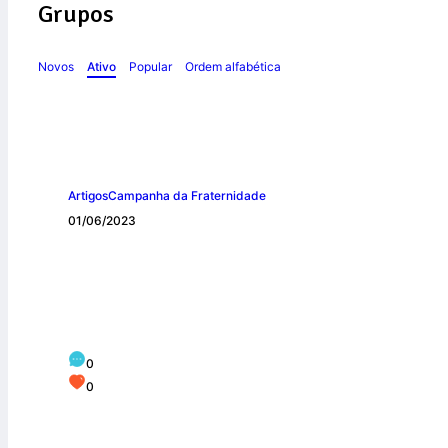
Grupos
Novos
Ativo
Popular
Ordem alfabética
Artigos
Campanha da Fraternidade
01/06/2023
Dez Dicas para u
0
0