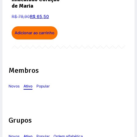
de Maria
R$
78,90
R$
65,50
Adicionar ao carrinho
Membros
Novos
Ativo
Popular
Grupos
Novos
Ativo
Popular
Ordem alfabética