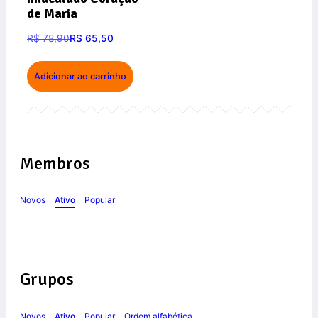
de Maria
R$
78,90
R$
65,50
Adicionar ao carrinho
Membros
Novos
Ativo
Popular
Grupos
Novos
Ativo
Popular
Ordem alfabética