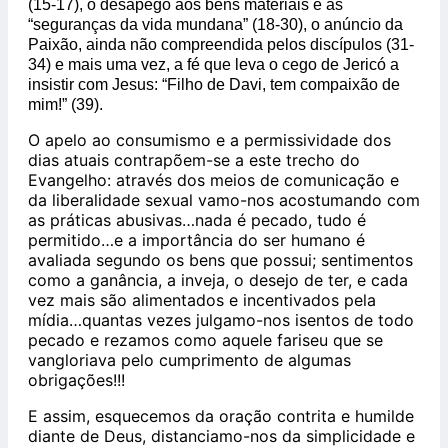
(15-17), o desapego aos bens materiais e as
“seguranças da vida mundana” (18-30), o anúncio da
Paixão, ainda não compreendida pelos discípulos (31-
34) e mais uma vez, a fé que leva o cego de Jericó a
insistir com Jesus: “Filho de Davi, tem compaixão de
mim!” (39).
O apelo ao consumismo e a permissividade dos
dias atuais contrapõem-se a este trecho do
Evangelho: através dos meios de comunicação e
da liberalidade sexual vamo-nos acostumando com
as práticas abusivas…nada é pecado, tudo é
permitido…e a importância do ser humano é
avaliada segundo os bens que possui; sentimentos
como a ganância, a inveja, o desejo de ter, e cada
vez mais são alimentados e incentivados pela
mídia…quantas vezes julgamo-nos isentos de todo
pecado e rezamos como aquele fariseu que se
vangloriava pelo cumprimento de algumas
obrigações!!!
E assim, esquecemos da oração contrita e humilde
diante de Deus, distanciamo-nos da simplicidade e