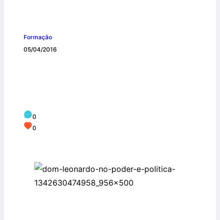
Formação
05/04/2016
Falta de tempo: será mesmo que
precisamos viver sempre tão
ocupados?
0
0