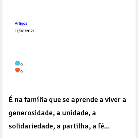
Artigos
11/08/2021
Família: a primeira escola a nos ensinar
a ser comunhão de amor
0
0
É na família que se aprende a viver a
generosidade, a unidade, a
solidariedade, a partilha, a fé…