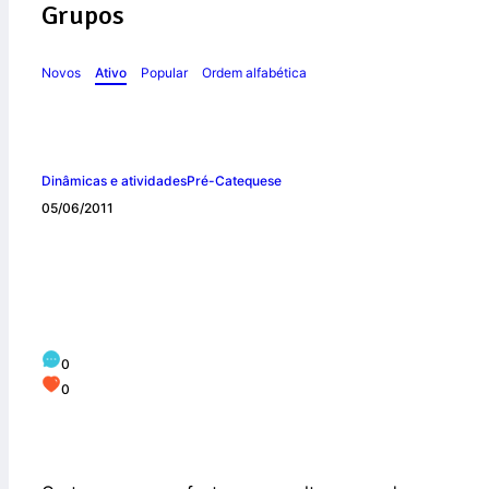
Grupos
Novos
Ativo
Popular
Ordem alfabética
Dinâmicas e atividades
Pré-Catequese
05/06/2011
Faz bem saber…
0
0