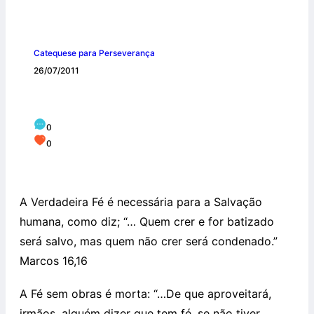
Catequese para Perseverança
26/07/2011
Fé e obras
0
0
A Verdadeira Fé é necessária para a Salvação
humana, como diz; “… Quem crer e for batizado
será salvo, mas quem não crer será condenado.”
Marcos 16,16
A Fé sem obras é morta: “…De que aproveitará,
irmãos, alguém dizer que tem fé, se não tiver