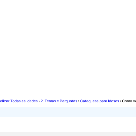
el dos idosos na tran
lizar Todas as Idades
›
2. Temas e Perguntas
›
Catequese para Idosos
›
Como vo