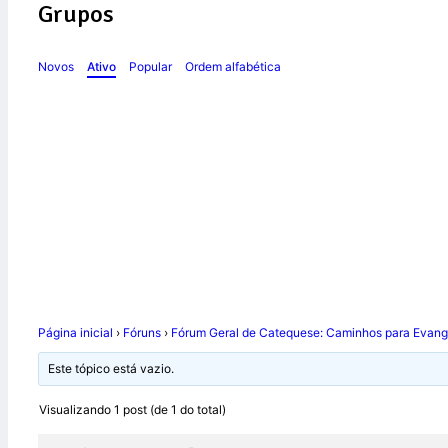
Grupos
Novos
Ativo
Popular
Ordem alfabética
Como você vê o pap
as novas gerações?
Página inicial
›
Fóruns
›
Fórum Geral de Catequese: Caminhos para Evange
Este tópico está vazio.
Visualizando 1 post (de 1 do total)