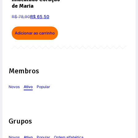
de Maria
R$
78,90
R$
65,50
Adicionar ao carrinho
Membros
Novos
Ativo
Popular
Grupos
Novos
Ativo
Popular
Ordem alfabética