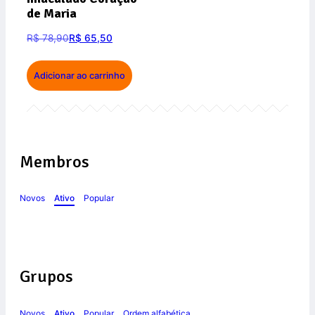
de Maria
R$
78,90
R$
65,50
Adicionar ao carrinho
Membros
Novos
Ativo
Popular
Grupos
Novos
Ativo
Popular
Ordem alfabética