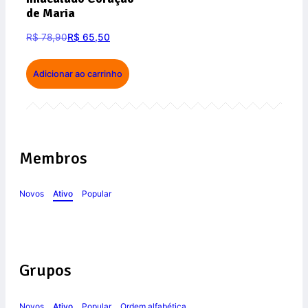
de Maria
R$
78,90
R$
65,50
Adicionar ao carrinho
Membros
Novos
Ativo
Popular
Grupos
Novos
Ativo
Popular
Ordem alfabética