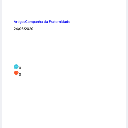
Artigos
Campanha da Fraternidade
24/06/2020
Irmã Mônica de Barros destaca quatro
eixos da existência humana que devem
ser cuidados
0
0