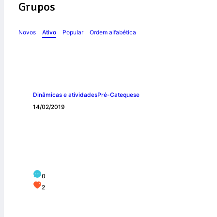
Grupos
Novos
Ativo
Popular
Ordem alfabética
Dinâmicas e atividades
Pré-Catequese
14/02/2019
Jesus chama os A
0
2