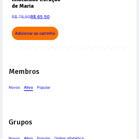
de Maria
R$
78,90
R$
65,50
Adicionar ao carrinho
Membros
Novos
Ativo
Popular
Grupos
Novos
Ativo
Popular
Ordem alfabética