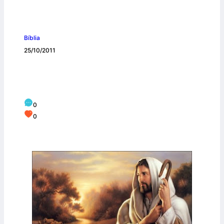
Bíblia
25/10/2011
Leitura Bíblica do dia: Evangelho de
João, Capítulo 10
0
0