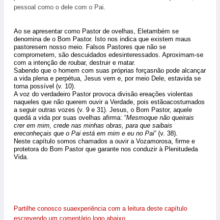
pessoal como o dele com o Pai.
Ao se apresentar como Pastor de ovelhas, Eletambém se
denomina de o Bom Pastor. Isto nos indica que existem maus
pastoresem nosso meio. Falsos Pastores que não se
comprometem, são descuidados edesinteressados. Aproximam-se
com a intenção de roubar, destruir e matar.
Sabendo que o homem com suas próprias forçasnão pode alcançar
a vida plena e perpétua, Jesus vem e, por meio Dele, estavida se
torna possível (v. 10).
A voz do verdadeiro Pastor provoca divisão ereações violentas
naqueles que não querem ouvir a Verdade, pois estãoacostumados
a seguir outras vozes (v. 9 e 31). Jesus, o Bom Pastor, aquele
quedá a vida por suas ovelhas afirma: “
Mesmoque não queirais
crer em mim, crede nas minhas obras, para que saibais
ereconheçais que o Pai está em mim e eu no Pai
” (v. 38).
Neste capítulo somos chamados a ouvir a Vozamorosa, firme e
protetora do Bom Pastor que garante nos conduzir à Plenitudeda
Vida.
Partilhe conosco suaexperiência com a leitura deste capítulo
escrevendo um comentário logo abaixo.