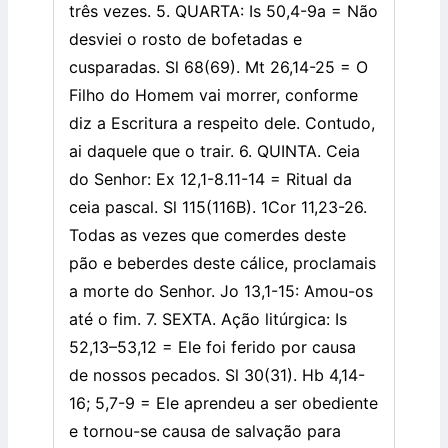
três vezes. 5. QUARTA: Is 50,4-9a = Não
desviei o rosto de bofetadas e
cusparadas. Sl 68(69). Mt 26,14-25 = O
Filho do Homem vai morrer, conforme
diz a Escritura a respeito dele. Contudo,
ai daquele que o trair. 6. QUINTA. Ceia
do Senhor: Ex 12,1-8.11-14 = Ritual da
ceia pascal. Sl 115(116B). 1Cor 11,23-26.
Todas as vezes que comerdes deste
pão e beberdes deste cálice, proclamais
a morte do Senhor. Jo 13,1-15: Amou-os
até o fim. 7. SEXTA. Ação litúrgica: Is
52,13–53,12 = Ele foi ferido por causa
de nossos pecados. Sl 30(31). Hb 4,14-
16; 5,7-9 = Ele aprendeu a ser obediente
e tornou-se causa de salvação para