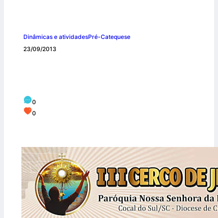
Dinâmicas e atividades
Pré-Catequese
23/09/2013
lll Cerco de Jericó em Cocal do Sul –
Muitas bençãos a serem derramadas!
0
0