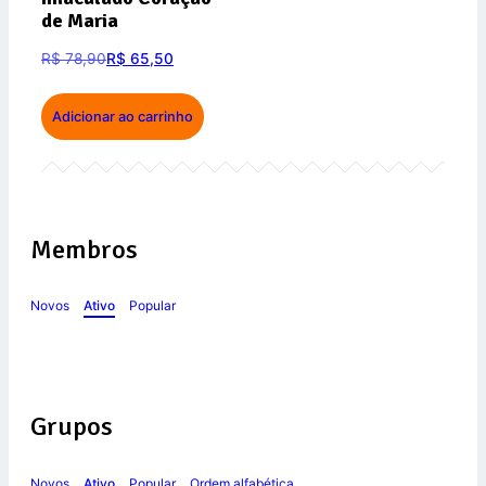
de Maria
R$
78,90
R$
65,50
Adicionar ao carrinho
Membros
Novos
Ativo
Popular
Grupos
Novos
Ativo
Popular
Ordem alfabética