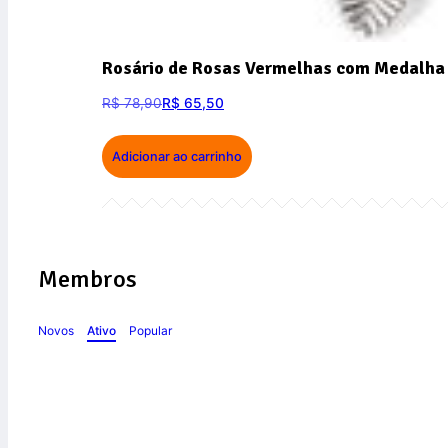
Rosário de Rosas Vermelhas com Medalha 
R$
78,90
R$
65,50
Adicionar ao carrinho
Membros
Novos
Ativo
Popular