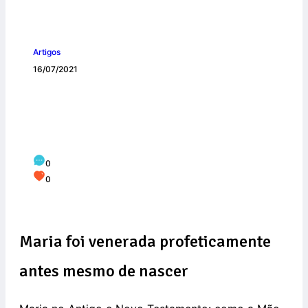
Artigos
16/07/2021
Maria no Antigo e Novo Testamento:
Nossa Senhora do Carmo já era
prefigurada
0
0
Maria foi venerada profeticamente
antes mesmo de nascer