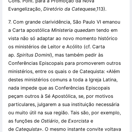
Cons. Pont. para a Promoção da Nova
Evangelização,
Diretório da Catequese
,113).
7. Com grande clarividência, São Paulo VI emanou
a Carta apostólica
Ministeria quaedam
tendo em
vista não só adaptar ao novo momento histórico
os ministérios de Leitor e Acólito (cf. Carta
ap.
Spiritus Domini
), mas também pedir às
Conferências Episcopais para promoverem outros
ministérios, entre os quais o de Catequista: «Além
destes ministérios comuns a toda a Igreja Latina,
nada impede que as Conferências Episcopais
peçam outros à Sé Apostólica, se, por motivos
particulares, julgarem a sua instituição necessária
ou muito útil na sua região. Tais são, por exemplo,
as funções de
Ostiário
, de
Exorcista
e
de
Catequista
». O mesmo instante convite voltava