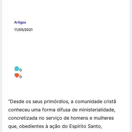
Artigos
11/05/2021
Motu Proprio ‘Antiquum Ministerium’
pelo qual se institui o ministério de
Catequista
0
0
“Desde os seus primórdios, a comunidade cristã
conheceu uma forma difusa de ministerialidade,
concretizada no serviço de homens e mulheres
que, obedientes à ação do Espírito Santo,