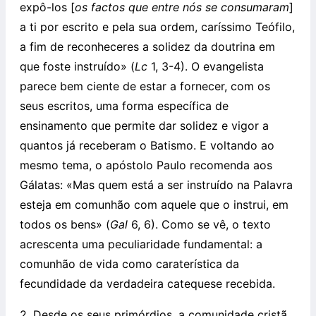
expô-los [
os factos que entre nós se consumaram
]
a ti por escrito e pela sua ordem, caríssimo Teófilo,
a fim de reconheceres a solidez da doutrina em
que foste instruído» (
Lc
1, 3-4). O evangelista
parece bem ciente de estar a fornecer, com os
seus escritos, uma forma específica de
ensinamento que permite dar solidez e vigor a
quantos já receberam o Batismo. E voltando ao
mesmo tema, o apóstolo Paulo recomenda aos
Gálatas: «Mas quem está a ser instruído na Palavra
esteja em comunhão com aquele que o instrui, em
todos os bens» (
Gal
6, 6). Como se vê, o texto
acrescenta uma peculiaridade fundamental: a
comunhão de vida como caraterística da
fecundidade da verdadeira catequese recebida.
2. Desde os seus primórdios, a comunidade cristã