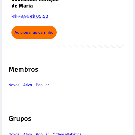
de Maria
R$
78,90
R$
65,50
Adicionar ao carrinho
Membros
Novos
Ativo
Popular
Grupos
Novos
Ativo
Popular
Ordem alfabética