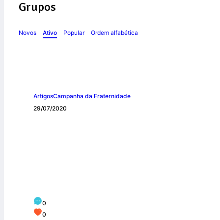
Grupos
Novos
Ativo
Popular
Ordem alfabética
Artigos
Campanha da Fraternidade
29/07/2020
Novos episódios d
campanha “É Tem
0
0