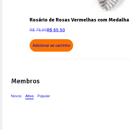
Rosário de Rosas Vermelhas com Medalha 
R$
78,90
R$
65,50
Adicionar ao carrinho
Membros
Novos
Ativo
Popular